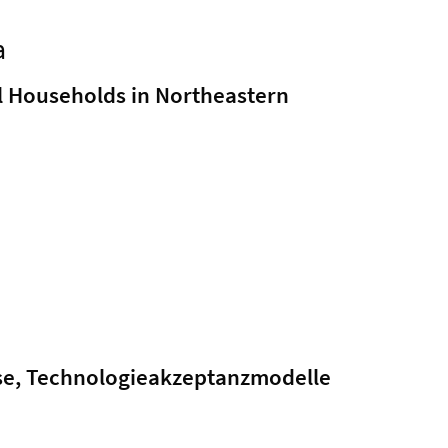
a
al Households in Northeastern
sse, Technologieakzeptanzmodelle