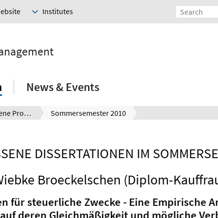
Website
Institutes
Management
h
News & Events
Abgeschlossene Promotionen
Sommersemester 2010
SENE DISSERTATIONEN IM SOMMERSE
iebke Broeckelschen (Diplom-Kauffra
für steuerliche Zwecke - Eine Empirische A
 auf deren Gleichmäßigkeit und mögliche Ve