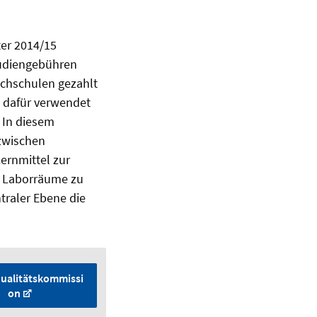
er 2014/15
tudiengebühren
ochschulen gezahlt
h dafür verwendet
.
In diesem
 zwischen
ernmittel zur
d Laborräume zu
ntraler Ebene die
ualitätskommissi
on