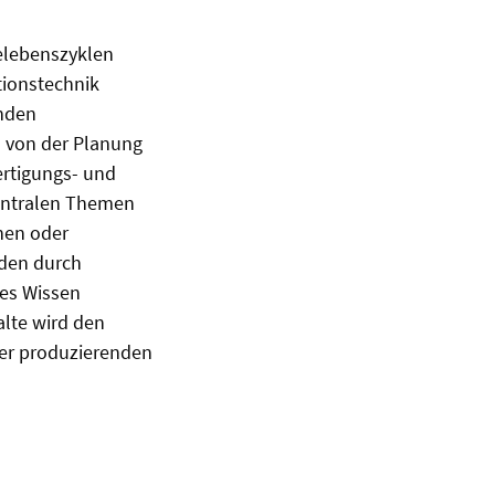
elebenszyklen
ionstechnik
enden
n von der Planung
ertigungs- und
zentralen Themen
hen oder
rden durch
hes Wissen
alte wird den
der produzierenden