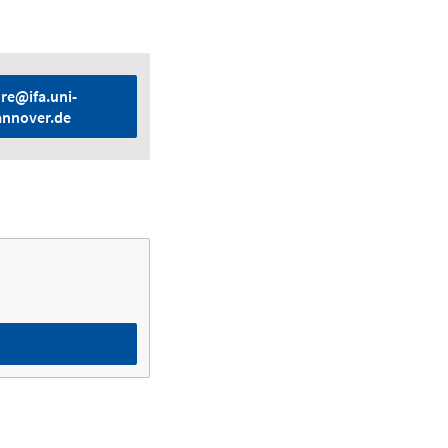
hre@ifa.uni-
annover.de