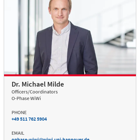
Dr. Michael Milde
Officers/Coordinators
O-Phase WiWi
PHONE
+49 511 762 5904
EMAIL
ophase-wiwi
wiwi.uni-hannover.de