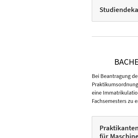
Studiendeka
BACHE
Bei Beantragung de
Prakti
kumsordnung 
eine Immatri
kulati
Fachsemesters zu e
Praktikante
für Maschin