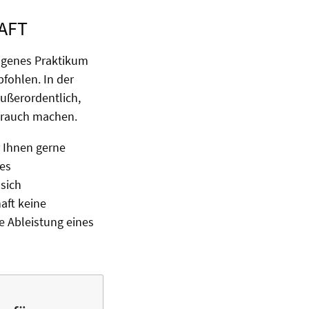
AFT
ogenes Praktikum
fohlen. In der
außerordentlich,
ebrauch machen.
r Ihnen gerne
nes
sich
aft keine
e Ableistung eines