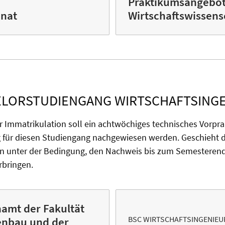
Praktikumsangebot
nat
Wirtschaftswissens
LORSTUDIENGANG WIRTSCHAFTSING
r Immatrikulation soll ein achtwöchiges technisches Vorp
für diesen Studiengang nachgewiesen werden
.
Geschieht di
on unter der Bedingung, den Nachweis bis zum Semesterend
r
bringen.
namt der Fakultät
BSC WIRTSCHAFTSINGENIEU
enbau und der