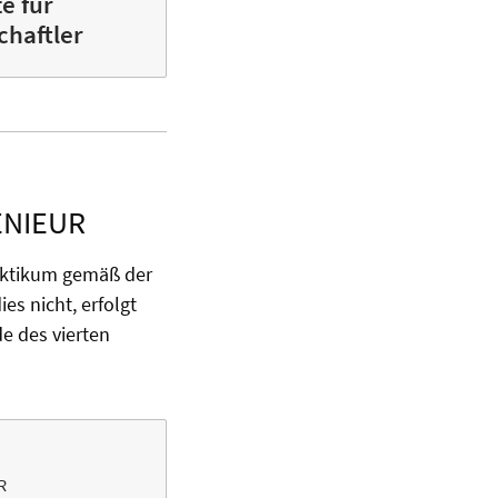
e für
chaftler
ENIEUR
raktikum gemäß der
es nicht, erfolgt
e des vierten
R