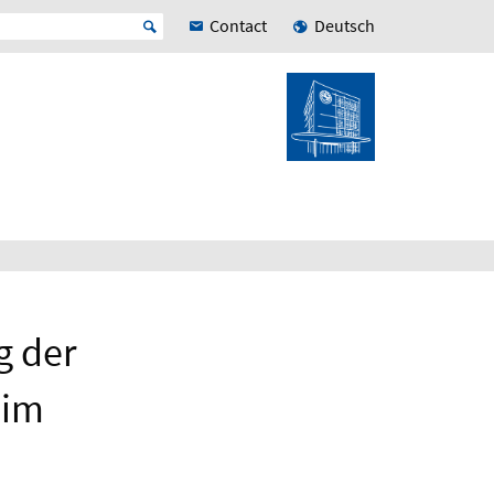
Contact
Deutsch
g der
 im