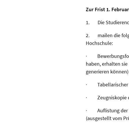
Zur Frist 1. Februa
1.
Die Studieren
2.
mailen die fol
Hochschule:
·
Bewerbungsfor
haben, erhalten si
generieren können)
·
Tabellarischer
·
Zeugniskopie 
·
Auflistung de
(ausgestellt vom Pr