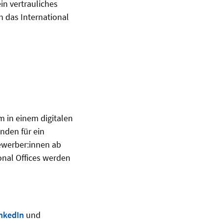
in vertrauliches
n das International
 in einem digitalen
nden für ein
ewerber:innen ab
onal Offices werden
nkedIn
und