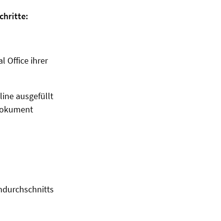
chritte:
 Office ihrer
ne ausgefüllt
-Dokument
ndurchschnitts