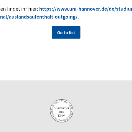
n findet ihr hier:
https://www.uni-hannover.de/de/studi
nal/auslandsaufenthalt-outgoing/.
Go to list