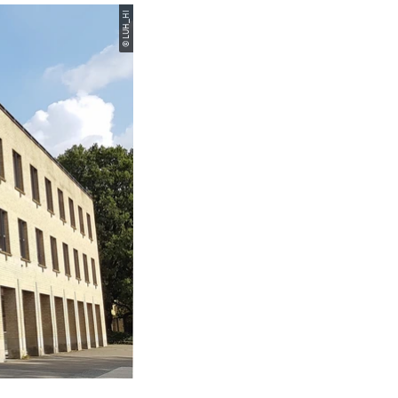
© LUH_HI