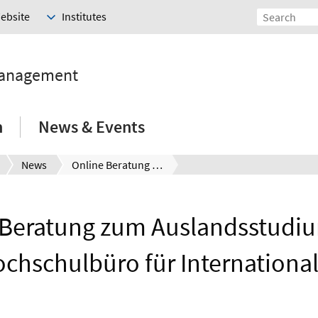
Website
Institutes
Management
h
News & Events
News
Online Beratung zum Auslandsstudium beim Hochschulbüro für Internationales
 Beratung zum Auslandsstudi
chschulbüro für Internationa