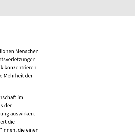
illionen Menschen
chtsverletzungen
ik konzentrieren
ße Mehrheit der
nschaft im
s der
rung auswirken.
ert die
*innen, die einen