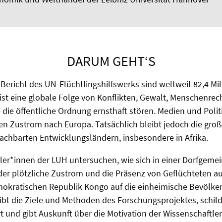
DARUM GEHT‘S
ericht des UN-Flüchtlingshilfswerks sind weltweit 82,4 M
s ist eine globale Folge von Konflikten, Gewalt, Menschenre
e die öffentliche Ordnung ernsthaft stören. Medien und Polit
den Zustrom nach Europa. Tatsächlich bleibt jedoch die gro
achbarten Entwicklungsländern, insbesondere in Afrika.
er*innen der LUH untersuchen, wie sich in einer Dorfgemei
er plötzliche Zustrom und die Präsenz von Geflüchteten au
kratischen Republik Kongo auf die einheimische Bevölke
ibt die Ziele und Methoden des Forschungsprojektes, schild
 und gibt Auskunft über die Motivation der Wissenschaftler