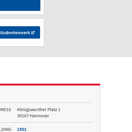
Studentenwerk
DRESS
Königsworther Platz 1
30167 Hannover
LDING
1501