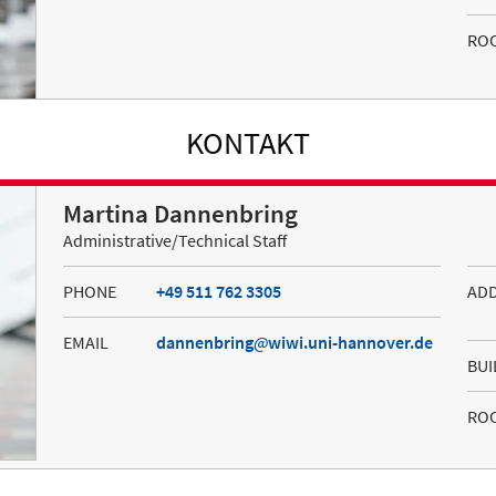
RO
KONTAKT
Martina Dannenbring
Administrative/Technical Staff
PHONE
+49 511 762 3305
AD
EMAIL
dannenbring
wiwi.uni-hannover.de
BUI
RO