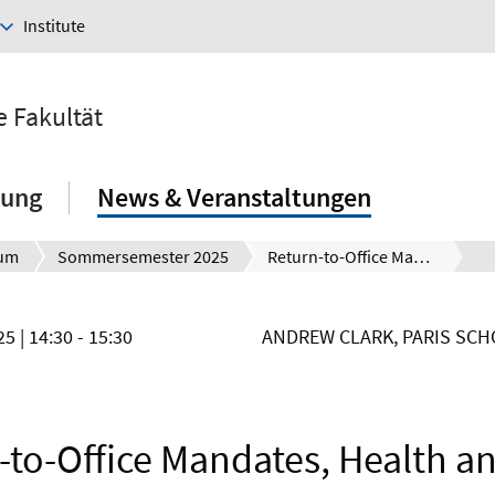
Institute
e Fakultät
hung
News & Veranstaltungen
ium
Sommersemester 2025
Return-to-Office Mandates, Health and Well-being: Evidence from a Natural Experiment
025
| 14:30 - 15:30
ANDREW CLARK, PARIS SC
-to-Office Mandates, Health an