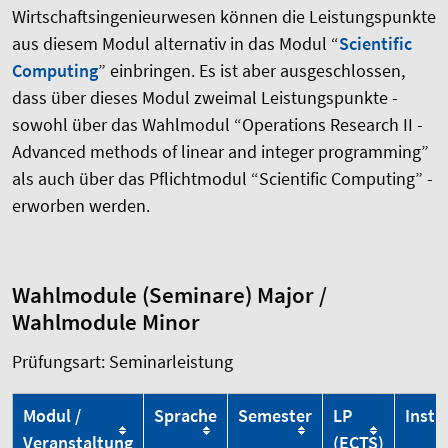
Wirtschaftsingenieurwesen können die Leistungspunkte
aus diesem Modul alternativ in das Modul “
Scientific
Computing
” einbringen. Es ist aber ausgeschlossen,
dass über dieses Modul zweimal Leistungspunkte -
sowohl über das Wahlmodul “Operations Research II -
Advanced methods of linear and integer programming”
als auch über das Pflichtmodul “Scientific Computing” -
erworben werden.
Wahlmodule (Seminare) Major /
Wahlmodule Minor
Prüfungsart: Seminarleistung
Modul /
Sprache
Semester
LP
Insti
Veranstaltung
(ECTS)