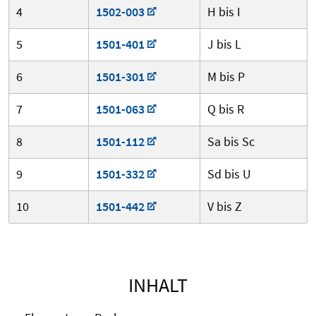
4
1502-003
H bis I
5
1501-401
J bis L
6
1501-301
M bis P
7
1501-063
Q bis R
8
1501-112
Sa bis Sc
9
1501-332
Sd bis U
10
1501-442
V bis Z
INHALT