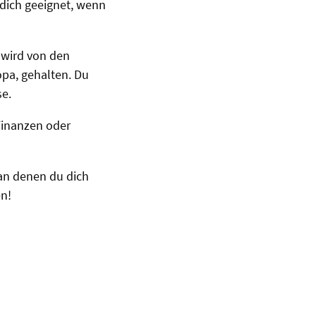
dich geeignet, wenn
 wird von den
opa, gehalten. Du
se.
Finanzen oder
an denen du dich
en!