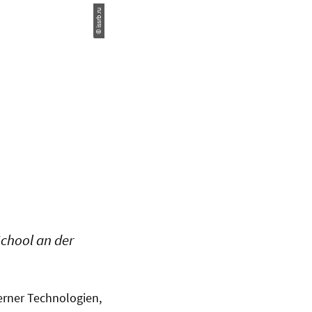
© issrb.ru
School an der
erner Technologien,