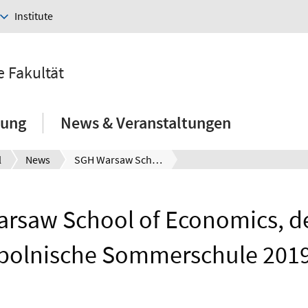
Institute
e Fakultät
hung
News & Veranstaltungen
l
News
SGH Warsaw School of Economics, deutsch-polnische Sommerschule 2019
rsaw School of Economics, d
polnische Sommerschule 201