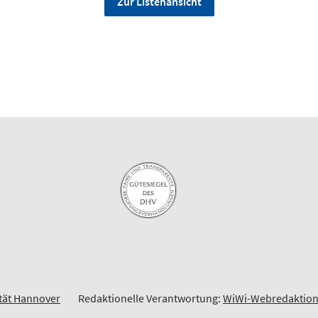
Zur Listenansicht
ität Hannover
Redaktionelle Verantwortung:
WiWi-Webredaktio