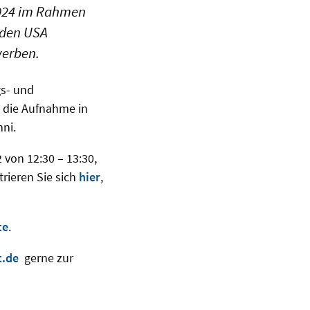
2024 im Rahmen
 den USA
werben.
gs- und
d die Aufnahme in
ni.
 von 12:30 – 13:30,
rieren Sie sich
hier
,
te
.
t.de
gerne zur