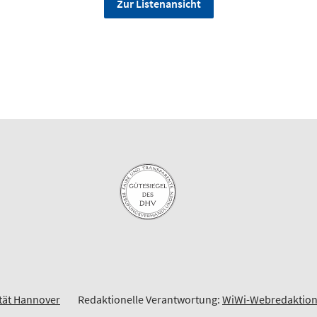
Zur Listenansicht
ität Hannover
Redaktionelle Verantwortung:
WiWi-Webredaktio