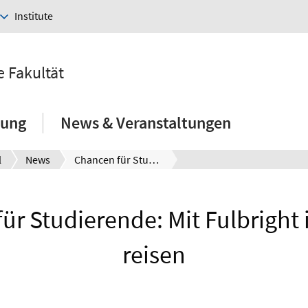
Institute
e Fakultät
hung
News & Veranstaltungen
l
News
Chancen für Studierende: Mit Fulbright in die USA reisen
ür Studierende: Mit Fulbright 
reisen