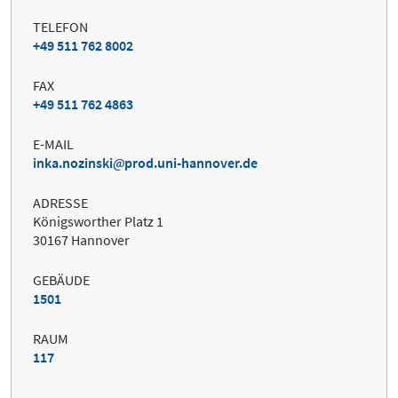
TELEFON
+49 511 762 8002
FAX
+49 511 762 4863
E-MAIL
inka.nozinski
prod.uni-hannover.de
ADRESSE
Königsworther Platz 1
30167 Hannover
GEBÄUDE
1501
RAUM
117