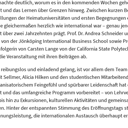
 machte deutlich, worum es in den kommenden Wochen geh
it und das Lernen über Grenzen hinweg. Zwischen kurzen 
ellungen der Heimatuniversitäten und ersten Begegnungen 
e gleichermaßen herzlich wie international war – genau jen
t über zwei Jahrzehnten prägt. Prof. Dr. Andrea Schneider u
 von der Jönköping International Business School sowie Prof
folgerin von Carsten Lange von der California State Polytec
e Veranstaltung mit ihren Beiträgen ab.
o reibungslos und einladend gelang, ist vor allem dem Team
t Sellmer, Alicia Hilken und den studentischen Mitarbeiten
organisatorischem Feingefühl und spürbarer Leidenschaft hat
kt und das umfangreiche Programm vorbereitet – von Lehrv
bis hin zu Exkursionen, kulturellen Aktivitäten und gemei
en. Hinter der entspannten Stimmung des Eröffnungstags st
nungsleistung, die internationalen Austausch überhaupt er