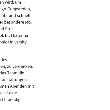
en wird: um
Begrüßungsreden,
entstand schnell
er besondere Mix,
nd Prof.
. Dr. Ekaterina
hnic University
 des
den, zu verdanken.
 das Team die
eranstaltungen
nsamen Abenden mit
eckt eine
st lebendig