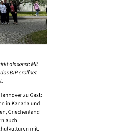
kt als sonst: Mit
das BIP eröffnet
t.
Hannover zu Gast:
ten in Kanada und
ien, Griechenland
rn auch
hulkulturen mit.