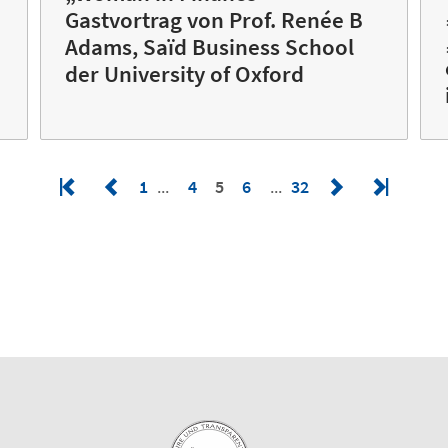
Gastvortrag von Prof. Renée B
Adams, Saïd Business School
der University of Oxford
1
4
5
6
32