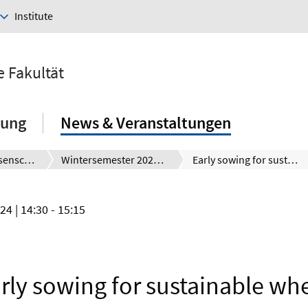
Institute
e Fakultät
hung
News & Veranstaltungen
Wirtschaftswissenschaftliches Doktorandenkolloquium (ehemals Forschungsseminar)
Wintersemester 2024/2025
Early sowing for sustainable wheat intensification: Insights from the Eastern Indo-Gangetic Plains
024
| 14:30 - 15:15
rly sowing for sustainable wh