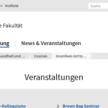
Institute
e Fakultät
hung
News & Veranstaltungen
Gesundheit und Bevölkerung
Courses
Incentives not to adopt NHS prescribing guidelines
Veranstaltungen
i-Kolloquiums
Brown Bag Seminar