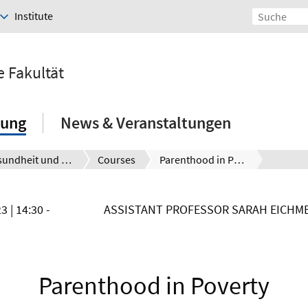
Institute
e Fakultät
hung
News & Veranstaltungen
Gesundheit und Bevölkerung
Courses
Parenthood in Poverty
23
| 14:30 -
ASSISTANT PROFESSOR SARAH EICHME
Parenthood in Poverty