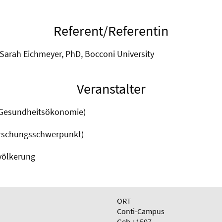
Referent/Referentin
 Sarah Eichmeyer, PhD, Bocconi University
Veranstalter
(Gesundheitsökonomie)
orschungsschwerpunkt)
völkerung
ORT
Conti-Campus
Geb.: 1507