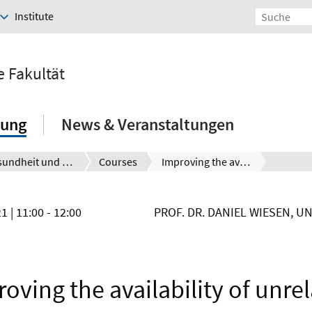
Institute
e Fakultät
hung
News & Veranstaltungen
Gesundheit und Bevölkerung
Courses
Improving the availability of unrelated hematopoietic stem cell donors: Evidence from retyping and retention initiatives
21
| 11:00 - 12:00
PROF. DR. DANIEL WIESEN, U
oving the availability of unre