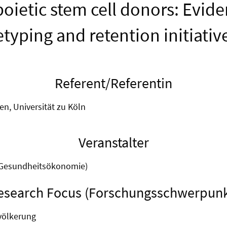
ietic stem cell donors: Evid
etyping and retention initiativ
Referent/Referentin
sen, Universität zu Köln
Veranstalter
(Gesundheitsökonomie)
esearch Focus (Forschungsschwerpunk
völkerung