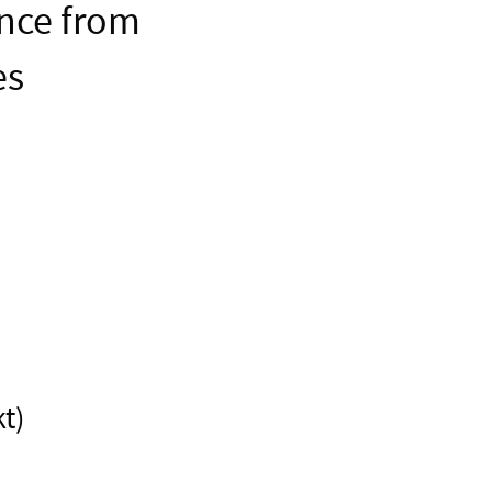
ence from
es
t)