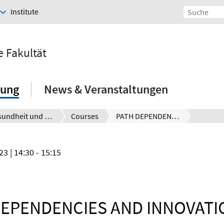
Institute
e Fakultät
hung
News & Veranstaltungen
Gesundheit und Bevölkerung
Courses
PATH DEPENDENCIES AND INNOVATION – An Experimental Study on the Effect of Knowledge on Idea Generation and Selection
023
| 14:30 - 15:15
DEPENDENCIES AND INNOVATIO