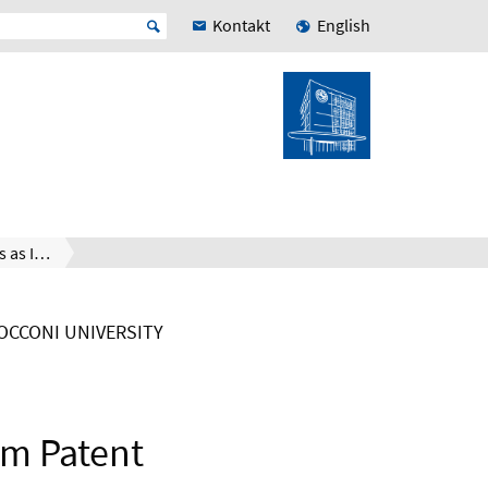
Kontakt
English
Dividends as Information: Evidence from Patent Valuations
OCCONI UNIVERSITY
om Patent