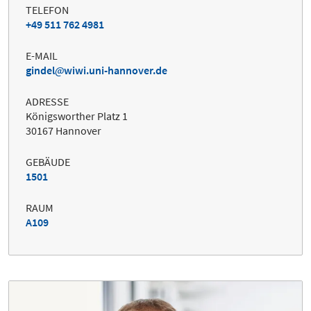
TELEFON
+49 511 762 4981
E-MAIL
gindel
wiwi.uni-hannover.de
ADRESSE
Königsworther Platz 1
30167 Hannover
GEBÄUDE
1501
RAUM
A109