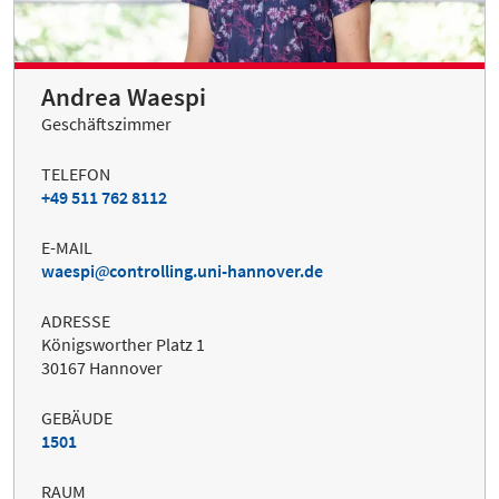
Andrea Waespi
Geschäftszimmer
TELEFON
+49 511 762 8112
E-MAIL
waespi
controlling.uni-hannover.de
ADRESSE
Königsworther Platz 1
30167 Hannover
GEBÄUDE
1501
RAUM