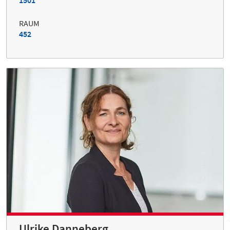
1501
RAUM
452
Ulrike Danneberg