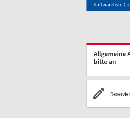
Softwareliste C
Allgemeine A
bitte an
Reservie