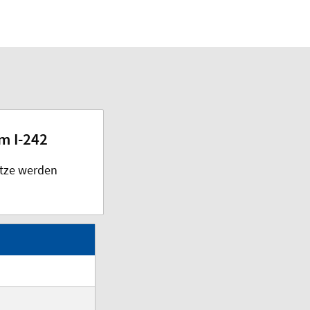
m I-242
ätze werden