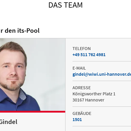
DAS TEAM
r den its-Pool
TELEFON
+49 511 762 4981
E-MAIL
gindel
wiwi.uni-hannover.d
ADRESSE
Königsworther Platz 1
30167 Hannover
GEBÄUDE
1501
 Gindel