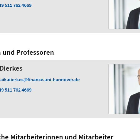
49 511 762 4669
n und Professoren
 Dierkes
aik.dierkes
finance.uni-hannover.de
49 511 762 4669
che Mitarbeiterinnen und Mitarbeiter