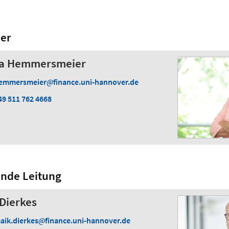
er
lga Hemmersmeier
emmersmeier
finance.uni-hannover.de
49 511 762 4668
ende Leitung
 Dierkes
aik.dierkes
finance.uni-hannover.de