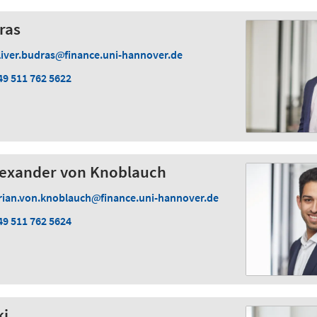
ras
liver.budras
finance.uni-hannover.de
49 511 762 5622
Alexander von Knoblauch
rian.von.knoblauch
finance.uni-hannover.de
49 511 762 5624
ki