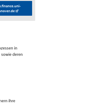
finance.uni-
nnover.de
ozessen in
n sowie deren
nern ihre