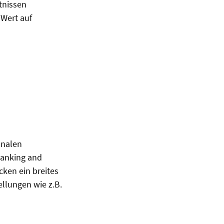
tnissen
 Wert auf
onalen
Banking and
ken ein breites
llungen wie z.B.