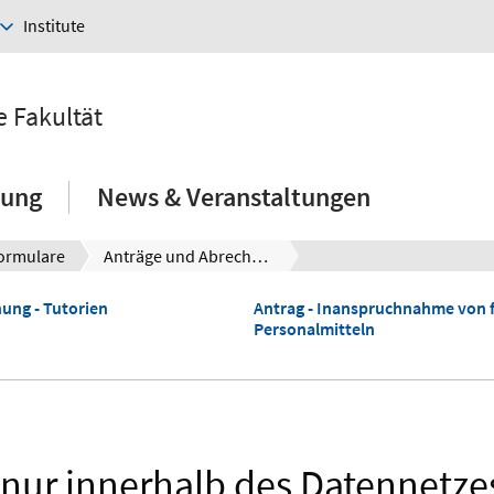
Institute
e Fakultät
hung
News & Veranstaltungen
ormulare
Anträge und Abrechnungen von Tutorien, Personal- und Exkursionsmitteln
ung - Tutorien
Antrag - Inanspruchnahme von f
Personalmitteln
t nur innerhalb des Datennetze