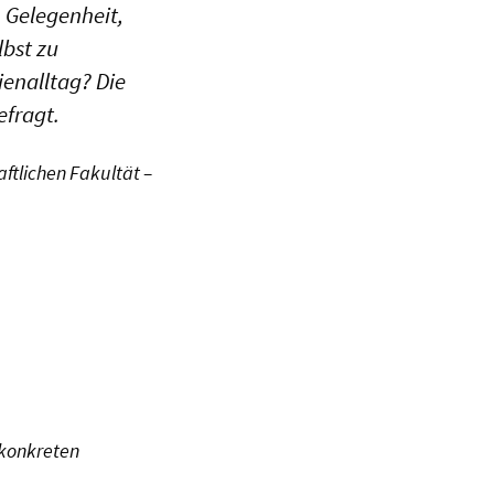
 Gelegenheit,
lbst zu
ienalltag? Die
fragt.
ftlichen Fakultät –
 konkreten