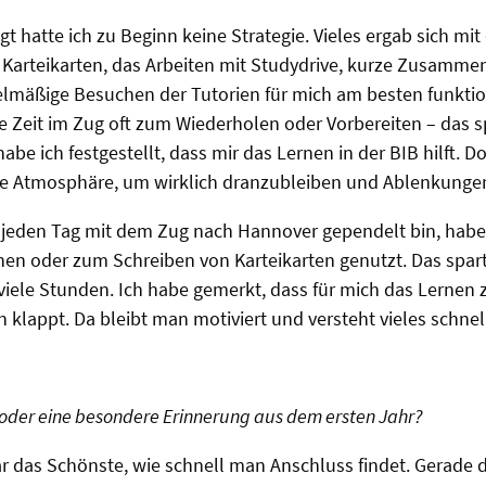
gt hatte ich zu Beginn keine Strategie. Vieles ergab sich mit 
 Karteikarten, das Arbeiten mit Studydrive, kurze Zusamm
lmäßige Besuchen der Tutorien für mich am besten funktion
ie Zeit im Zug oft zum Wiederholen oder Vorbereiten – das s
e ich festgestellt, dass mir das Lernen in der BIB hilft. Do
rte Atmosphäre, um wirklich dranzubleiben und Ablenkunge
 jeden Tag mit dem Zug nach Hannover gependelt bin, habe 
n oder zum Schreiben von Karteikarten genutzt. Das spart 
 viele Stunden. Ich habe gemerkt, dass für mich das Lerne
klappt. Da bleibt man motiviert und versteht vieles schnell
 oder eine besondere Erinnerung aus dem ersten Jahr?
ar das Schönste, wie schnell man Anschluss findet. Gerade