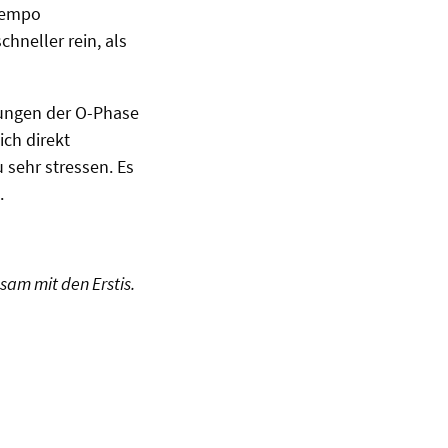
 Tempo
neller rein, als
tungen der O-Phase
ich direkt
 sehr stressen. Es
.
am mit den Erstis.