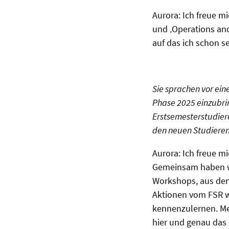
Aurora: Ich freue 
und ‚Operations an
auf das ich schon s
Sie sprachen vor ein
Phase 2025 einzubri
Erstsemesterstudiere
den neuen Studiere
Aurora: Ich freue mi
Gemeinsam haben wi
Workshops, aus den
Aktionen vom FSR wi
kennenzulernen. Mei
hier und genau das 