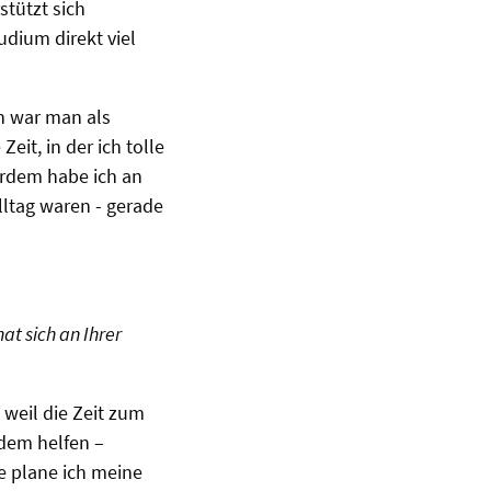
tützt sich
udium direkt viel
ch war man als
it, in der ich tolle
erdem habe ich an
ltag waren - gerade
at sich an Ihrer
 weil die Zeit zum
zdem helfen –
le plane ich meine