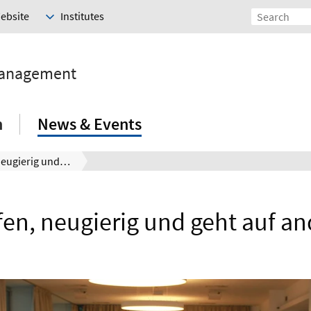
Website
Institutes
Management
h
News & Events
„Seid offen, neugierig und geht auf andere zu.“
fen, neugierig und geht auf an