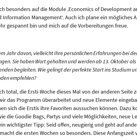
mich besonders auf die Module ‚Economics of Development 
d Information Management‘. Auch ich plane ein mögliches 
ehr gespannt bin und mich auf die Vorbereitungen freue.
em Jahr davon, vielleicht Ihre persönlichen Erfahrungen bei de
ngen. Sie haben Wort gehalten und werden ab 13. Oktober als
nden begleiten. Wie gelingt der perfekte Start ins Studium 
nden empfehlen?
ch total, die Ersti-Woche dieses Mal von der anderen Seite z
r das Programm überarbeitet und neue Elemente eingebaut
en sich die Erstis ihre Favoriten aussuchen können. Dazu 
e die Goodie Bags, Partys und viele Möglichkeiten, neue L
n wichtigster Tipp: Seid offen, neugierig und geht auf ander
macht die ersten Wochen so besonders. Diese Anfangszeit v