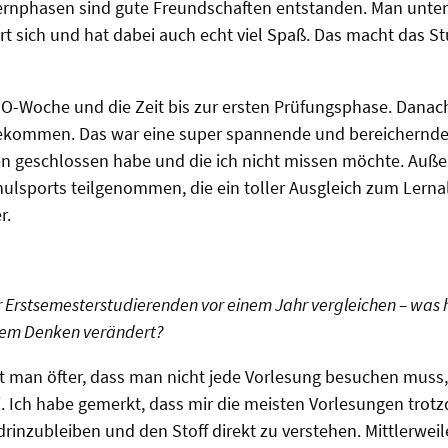
nphasen sind gute Freundschaften entstanden. Man unters
ert sich und hat dabei auch echt viel Spaß. Das macht das St
ie O-Woche und die Zeit bis zur ersten Prüfungsphase. Dana
ekommen. Das war eine super spannende und bereichernde Ze
n geschlossen habe und die ich nicht missen möchte. Auß
lsports teilgenommen, die ein toller Ausgleich zum Lernal
r.
r Erstsemesterstudierenden vor einem Jahr vergleichen – was h
rem Denken verändert?
ört man öfter, dass man nicht jede Vorlesung besuchen muss,
i. Ich habe gemerkt, dass mir die meisten Vorlesungen trot
drinzubleiben und den Stoff direkt zu verstehen. Mittlerwei