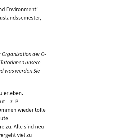
and Environment‘
Auslandssemester,
r Organisation der O-
 Tutorinnen unsere
und was werden Sie
u erleben.
 – z. B.
kommen wieder tolle
eute
e zu. Alle sind neu
ergeht viel zu