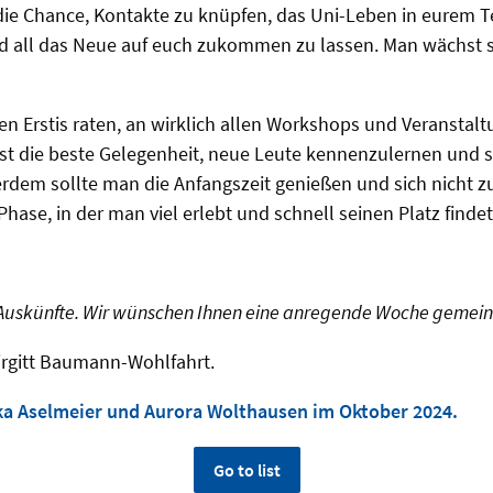
 die Chance, Kontakte zu knüpfen, das Uni-Leben in eurem
 all das Neue auf euch zukommen zu lassen. Man wächst sch
en Erstis raten, an wirklich allen Workshops und Veranstal
st die beste Gelegenheit, neue Leute kennenzulernen und s
dem sollte man die Anfangszeit genießen und sich nicht zu
hase, in der man viel erlebt und schnell seinen Platz findet
e Auskünfte. Wir wünschen Ihnen eine anregende Woche gemeins
Birgitt Baumann-Wohlfahrt.
ka Aselmeier und Aurora Wolthausen im Oktober 2024.
Go to list