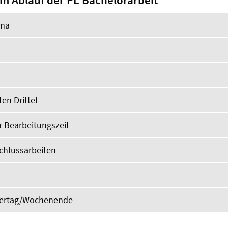
m Ablauf der PL Bachelorarbeit
ma
t
en Drittel
r Bearbeitungszeit
schlussarbeiten
eiertag/Wochenende